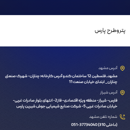
پتروطرح پارس
آدرس مشهد
مشهد، فلسطین 12 ساختمان کندو آدرس کارخانه: چناران- شهرک صنعتی
چناران_ ابتدای خیابان صنعت 11
آدرس شیراز
فارس- شیراز- منطقه ویژه اقتصادی- فاز2- انتهای بلوار صادرات غربی-
خیابان صادرات غربی 5- شرکت صنایع شیمیایی جوش شیرین پارس
شماره تلفن مشهد
051-37734040 (داخلی 310)